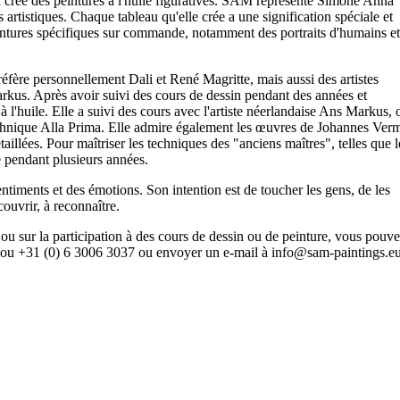
rée des peintures à l'huile figuratives. SAM représente Simone Anna
artistiques. Chaque tableau qu'elle crée a une signification spéciale et
 peintures spécifiques sur commande, notamment des portraits d'humains et
réfère personnellement Dali et René Magritte, mais aussi des artistes
rkus. Après avoir suivi des cours de dessin pendant des années et
 l'huile. Elle a suivi des cours avec l'artiste néerlandaise Ans Markus, 
 technique Alla Prima. Elle admire également les œuvres de Johannes Ver
aillées. Pour maîtriser les techniques des "anciens maîtres", telles que l
e pendant plusieurs années.
iments et des émotions. Son intention est de toucher les gens, de les
couvrir, à reconnaître.
 ou sur la participation à des cours de dessin ou de peinture, vous pouv
 ou +31 (0) 6 3006 3037 ou envoyer un e-mail à info@sam-paintings.e