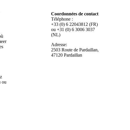
Coordonnées de contact
Téléphone :
+33 (0) 6 22043812 (FR)
ou +31 (0) 6 3006 3037
(NL)
où
meer
Adresse:
es
2503 Route de Pardaillan,
47120 Pardaillan
ez
u ou