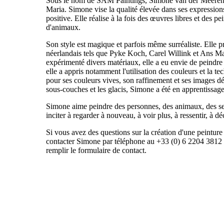
Sous le nom de SAM Paintings, Simone van der Meeren c
Maria. Simone vise la qualité élevée dans ses expressions 
positive. Elle réalise à la fois des œuvres libres et des
d'animaux.
Son style est magique et parfois même surréaliste. Elle p
néerlandais tels que Pyke Koch, Carel Willink et Ans Ma
expérimenté divers matériaux, elle a eu envie de peindre à
elle a appris notamment l'utilisation des couleurs et la
pour ses couleurs vives, son raffinement et ses images dét
sous-couches et les glacis, Simone a été en apprentissag
Simone aime peindre des personnes, des animaux, des sent
inciter à regarder à nouveau, à voir plus, à ressentir, à dé
Si vous avez des questions sur la création d'une peinture
contacter Simone par téléphone au +33 (0) 6 2204 3812
remplir le formulaire de contact.