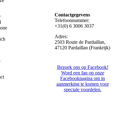
eve
Contactgegevens
r
Telefoonnummer:
d
+31(0) 6 3006 3037
mone
Adres:
ich
2503 Route de Pardaillan,
47120 Pardaillan (Frankrijk)
s
Bezoek ons op Facebook!
Word een fan op onze
act
Facebookpagina om in
aanmerking te komen voor
speciale voordelen.