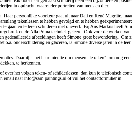
liteit. Elk door haar gemaakt schilderij heeft een bijzondere en positi
lderijen in opdracht, waaronder portretten van mens en dier.
sch. Haar persoonlijke voorkeur gaat uit naar Dali en René Magritte, maa
arenlang tekenlessen te hebben gevolgd en te hebben geëxperimenteer
 te gaan en te leren schilderen met olieverf. Bij Ans Markus heeft Si
kleurgebruik en de Alla Prima techniek geleerd. Ook voor de werken van
 en gedetailleerde afbeeldingen heeft Simone grote bewondering. Om z
 o.a. onderschildering en glaceren, is Simone diverse jaren in de leer
emoties. Daarbij is het haar intentie om mensen “te raken" om nog een
ntdekken, te herkennen.
f over het volgen teken- of schilderlessen, dan kun je telefonisch cont
email naar info@sam-paintings.nl of vul het contactformulier in.