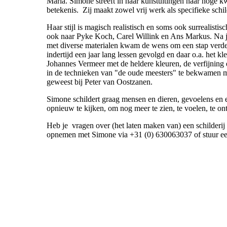
Maria. Simone streeft in haar kunstuitingen naar hoge kwa
betekenis. Zij maakt zowel vrij werk als specifieke schi
Haar stijl is magisch realistisch en soms ook surrealisti
ook naar Pyke Koch, Carel Willink en Ans Markus. Na j
met diverse materialen kwam de wens om een stap verder
indertijd een jaar lang lessen gevolgd en daar o.a. het 
Johannes Vermeer met de heldere kleuren, de verfijning
in de technieken van "de oude meesters" te bekwamen met
geweest bij Peter van Oostzanen.
Simone schildert graag mensen en dieren, gevoelens en 
opnieuw te kijken, om nog meer te zien, te voelen, te o
Heb je vragen over (het laten maken van) een schilderij o
opnemen met Simone via +31 (0) 630063037 of stuur een 